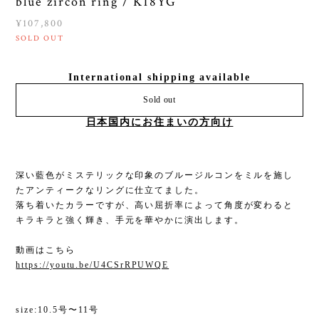
blue zircon ring / K18YG
¥107,800
SOLD OUT
International shipping available
Sold out
日本国内にお住まいの方向け
深い藍色がミステリックな印象のブルージルコンをミルを施し
たアンティークなリングに仕立てました。
落ち着いたカラーですが、高い屈折率によって角度が変わると
キラキラと強く輝き、手元を華やかに演出します。
動画はこちら
https://youtu.be/U4CSrRPUWQE
size:10.5号〜11号