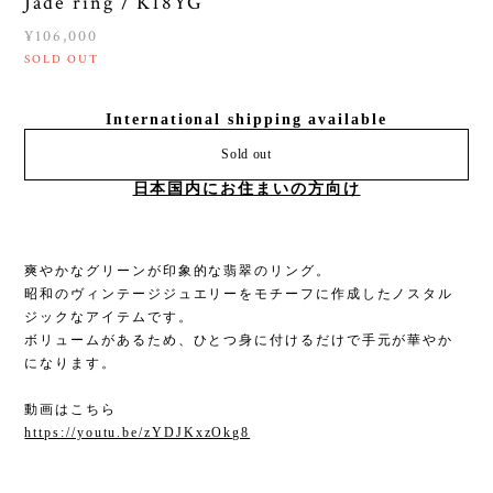
Jade ring / K18YG
¥106,000
SOLD OUT
International shipping available
Sold out
日本国内にお住まいの方向け
爽やかなグリーンが印象的な翡翠のリング。
昭和のヴィンテージジュエリーをモチーフに作成したノスタル
ジックなアイテムです。
ボリュームがあるため、ひとつ身に付けるだけで手元が華やか
になります。
動画はこちら
https://youtu.be/zYDJKxzOkg8