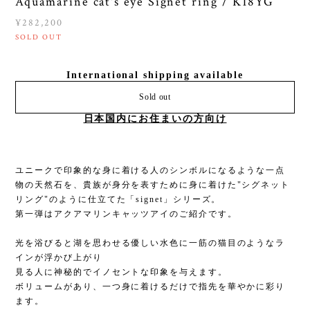
Aquamarine cat's eye Signet ring / K18YG
¥282,200
SOLD OUT
International shipping available
Sold out
日本国内にお住まいの方向け
ユニークで印象的な身に着ける人のシンボルになるような一点
物の天然石を、貴族が身分を表すために身に着けた"シグネット
リング"のように仕立てた「signet」シリーズ。
第一弾はアクアマリンキャッツアイのご紹介です。
光を浴びると湖を思わせる優しい水色に一筋の猫目のようなラ
インが浮かび上がり
見る人に神秘的でイノセントな印象を与えます。
ボリュームがあり、一つ身に着けるだけで指先を華やかに彩り
ます。