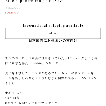
Blue sapphire ring / K18YG
¥153,000
SOLD OUT
International shipping available
Sold out
日本国内にお住まいの方向け
近代のヨーロッパ家具に使用されていたボビンレッグという装
飾に着想を得た「bobbin」シリーズ。
憂いを帯びたニュアンスのあるブルーカラーのサファイアを、
ミルを施した石座とシンプルながら個性の光るアームで仕立て
ました。
中石:1.37ct
size:14号
material:K18YG,ブルーサファイヤ