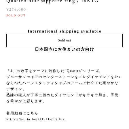
Quattro blue sapphire ring / 18KYG
¥276,000
SOLD OUT
International shipping available
Sold out
日本国内にお住まいの方向け
「4」の数字をテーマに制作した"Quattro"シリーズ。
ブルーサファイアのセンターストーンをメレダイヤモンドを4つ
ならべたハーフエタニティタイプのアームで仕立てた爽やかな
デザイン。
熟練の職人が丁寧に留めたダイヤモンドがキラキラ輝き、手元
を華やかに彩ります。
着用動画はこちら
https://youtu.be/LOv1koCVJ6s