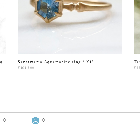
ォ
Santamaria Aquamarine ring / K18
Ta
¥161,800
¥8
0
0