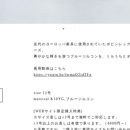
近代のヨーロッパ家具に使用されていたボビンレッグと
ーズ。
爽やかな輝きを放つブルージルコンを、ミルうちと
着用動画はこちら
https://youtu.be/lwmaO5idTFg
e
size:12号
material:K10YG,ブルージルコン
[WEBサイト限定購入特典]
※サイズ直しは±3号まで無料でご対応します。
±3号以上のお直しは有償で承ります。（4000円～）
お手数ですが、ご購入前に希望サイズをお問い合わ