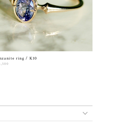
nzanite ring / K10
3,500