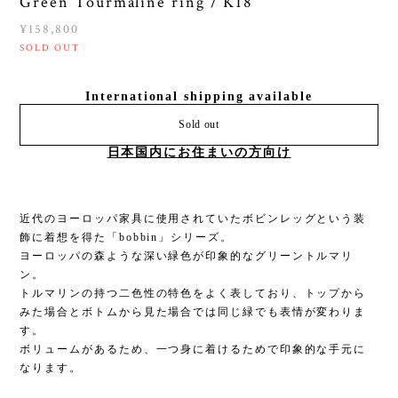
Green Tourmaline ring / K18
¥158,800
SOLD OUT
International shipping available
Sold out
日本国内にお住まいの方向け
近代のヨーロッパ家具に使用されていたボビンレッグという装
飾に着想を得た「bobbin」シリーズ。
ヨーロッパの森ような深い緑色が印象的なグリーントルマリ
ン。
トルマリンの持つ二色性の特色をよく表しており、トップから
みた場合とボトムから見た場合では同じ緑でも表情が変わりま
す。
ボリュームがあるため、一つ身に着けるためで印象的な手元に
なります。